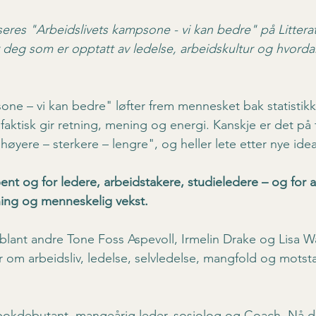
seres "Arbeidslivets kampsone - vi kan bedre" på Litterat
r deg som er opptatt av ledelse, arbeidskultur og hvordan
one – vi kan bedre" løfter frem mennesket bak statistik
aktisk gir retning, mening og energi. Kanskje er det på 
øyere – sterkere – lengre", og heller lete etter nye idea
nt og for ledere, arbeidstakere, studieledere – og for a
nning og menneskelig vekst.
lant andre Tone Foss Aspevoll, Irmelin Drake og Lisa Wa
r om arbeidsliv, ledelse, selvledelse, mangfold og motsta
bokdebutant, mangeårig leder, sosiolog og Coach. Nå de