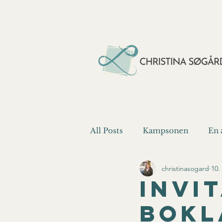
All Posts
Kampsonen
En 
christinasogard
10.
Vi kan bedre
invi
bokl