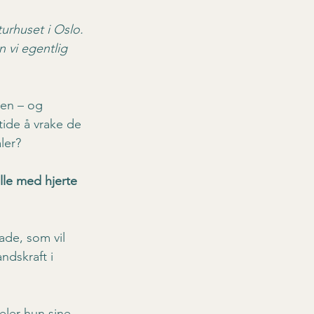
urhuset i Oslo. 
 vi egentlig 
ken – og 
tide å vrake de 
ler?
lle med hjerte 
de, som vil 
ndskraft i 
ler hun sine 