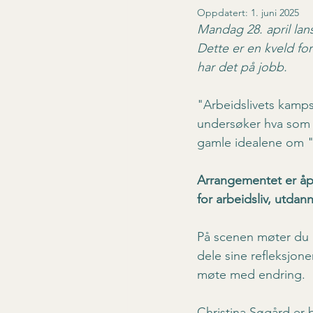
Oppdatert:
1. juni 2025
Mandag 28. april lan
Dette er en kveld fo
har det på jobb.
"Arbeidslivets kamps
undersøker hva som f
gamle idealene om "h
Arrangementet er åpe
for arbeidsliv, utda
På scenen møter du b
dele sine refleksjone
møte med endring.
Christina Søgård er 