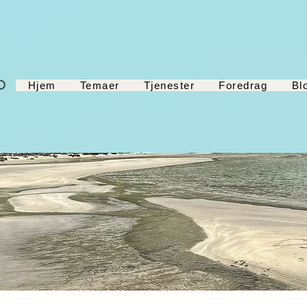
Hjem
Temaer
Tjenester
Foredrag
Bl