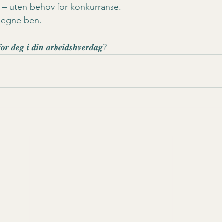
 – uten behov for konkurranse.
å egne ben.
𝒇𝒐𝒓 𝒅𝒆𝒈 𝒊 𝒅𝒊𝒏 𝒂𝒓𝒃𝒆𝒊𝒅𝒔𝒉𝒗𝒆𝒓𝒅𝒂𝒈?