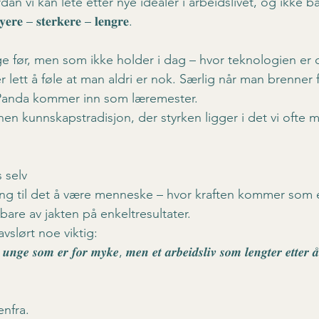
n vi kan lete etter nye idealer i arbeidslivet, og ikke ba
– 𝐬𝐭𝐞𝐫𝐤𝐞𝐫𝐞 – 𝐥𝐞𝐧𝐠𝐫𝐞.
ige før, men som ikke holder i dag – hvor teknologien er 
 lett å føle at man aldri er nok. Særlig når man brenner 
Panda kommer inn som læremester.
en kunnskapstradisjon, der styrken ligger i det vi ofte m
 selv
ming til det å være menneske – hvor kraften kommer som
bare av jakten på enkeltresultater.
vslørt noe viktig:
 𝒖𝒏𝒈𝒆 𝒔𝒐𝒎 𝒆𝒓 𝒇𝒐𝒓 𝒎𝒚𝒌𝒆, 𝒎𝒆𝒏 𝒆𝒕 𝒂𝒓𝒃𝒆𝒊𝒅𝒔𝒍𝒊𝒗 𝒔𝒐𝒎 𝒍𝒆𝒏𝒈𝒕𝒆𝒓 𝒆𝒕𝒕𝒆𝒓 𝒂̊
nfra.