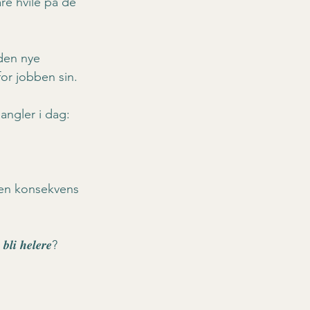
re hvile på de 
den nye 
for jobben sin.
angler i dag:
 en konsekvens 
 𝒃𝒍𝒊 𝒉𝒆𝒍𝒆𝒓𝒆?