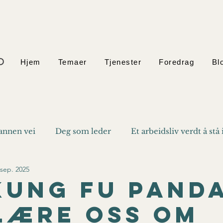
Hjem
Temaer
Tjenester
Foredrag
Bl
annen vei
Deg som leder
Et arbeidsliv verdt å stå 
 sep. 2025
kung fu pand
lære oss om