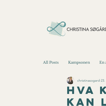
All Posts
Kampsonen
En 
christinasogard
23.
Vi kan bedre
Hva 
kan 