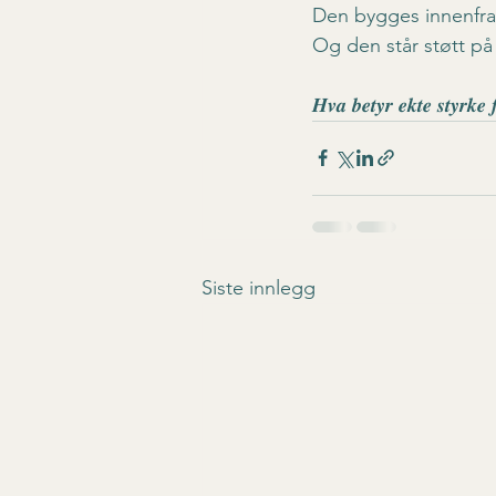
Den bygges innenfra
Og den står støtt p
𝑯𝒗𝒂 𝒃𝒆𝒕𝒚𝒓 𝒆𝒌𝒕𝒆 𝒔𝒕𝒚𝒓𝒌𝒆 
Siste innlegg