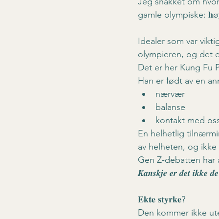
Jeg snakket om hvorda
gamle olympiske: 𝐡ø𝐲𝐞𝐫𝐞 
Idealer som var vikt
olympieren, og det er
Det er her Kung Fu 
Han er født av en ann
nærvær
balanse
kontakt med oss
En helhetlig tilnær
av helheten, og ikke 
Gen Z-debatten har a
𝑲𝒂𝒏𝒔𝒌𝒋𝒆 𝒆𝒓 𝒅𝒆𝒕 𝒊𝒌𝒌𝒆 𝒅𝒆
𝐄𝐤𝐭𝐞 𝐬𝐭𝐲𝐫𝐤𝐞?
Den kommer ikke ute