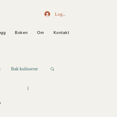
Logg inn
ogg
Boken
Om
Kontakt
i
Bak kulissene
a