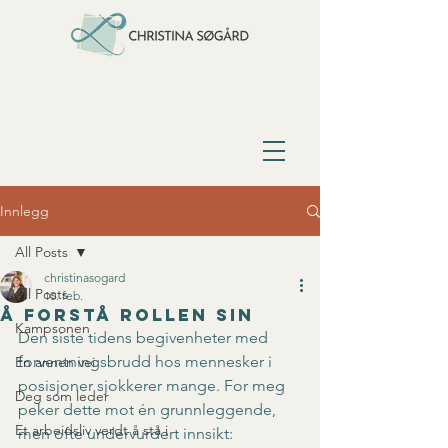
Innlegg
All Posts
christinasogard
All Posts
10. feb.
Å forstå rollen sin
Kampsonen
Den siste tidens begivenheter med 
forventningsbrudd hos mennesker i 
En annen vei
posisjoner sjokkerer mange. For meg 
Deg som leder
peker dette mot én grunnleggende, 
Et arbeidsliv verdt å stå i
men ofte undervurdert innsikt: