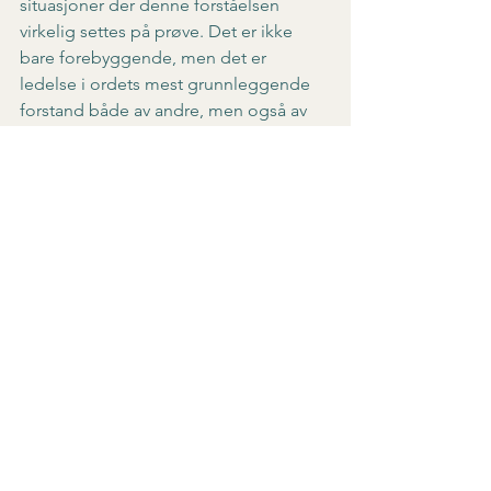
situasjoner der denne forståelsen 
virkelig settes på prøve. Det er ikke 
bare forebyggende, men det er 
ledelse i ordets mest grunnleggende 
forstand både av andre, men også av 
oss selv.
Se alle
Siste innlegg