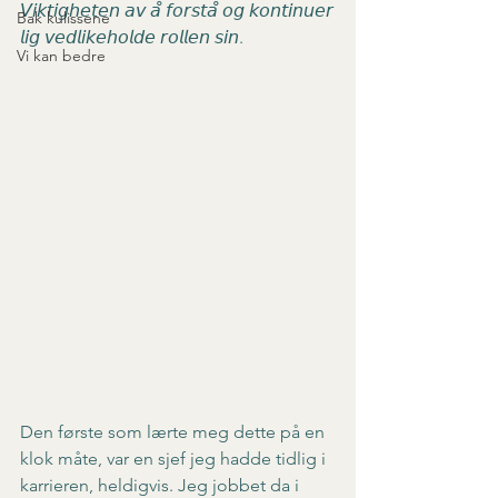
𝘝𝘪𝘬𝘵𝘪𝘨𝘩𝘦𝘵𝘦𝘯 𝘢𝘷 𝘢̊ 𝘧𝘰𝘳𝘴𝘵𝘢̊ 𝘰𝘨 𝘬𝘰𝘯𝘵𝘪𝘯𝘶𝘦𝘳
Bak kulissene
𝘭𝘪𝘨 𝘷𝘦𝘥𝘭𝘪𝘬𝘦𝘩𝘰𝘭𝘥𝘦 𝘳𝘰𝘭𝘭𝘦𝘯 𝘴𝘪𝘯.
Vi kan bedre
Den første som lærte meg dette på en 
klok måte, var en sjef jeg hadde tidlig i 
karrieren, heldigvis. Jeg jobbet da i 