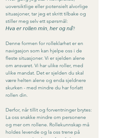
uoversiktlige eller potensielt alvorlige 
situasjoner, tar jeg et skritt tilbake og 
stiller meg selv ett spørsmål: 
𝘏𝘷𝘢 𝘦𝘳 𝘳𝘰𝘭𝘭𝘦𝘯 𝘮𝘪𝘯, 𝘩𝘦𝘳 𝘰𝘨 𝘯𝘢̊?
Denne formen for rolleklarhet er en 
navigasjon som kan hjelpe oss i de 
fleste situasjoner. Vi er sjelden alene 
om ansvaret. Vi har ulike roller, med 
ulike mandat. Det er sjelden du skal 
være helten alene og enda sjeldnere 
skurken - med mindre du har forlatt 
rollen din.
Derfor, når tillit og forventninger brytes:
La oss snakke mindre om personene 
og mer om rollene. Rollekunnskap må 
holdes levende og la oss trene på 